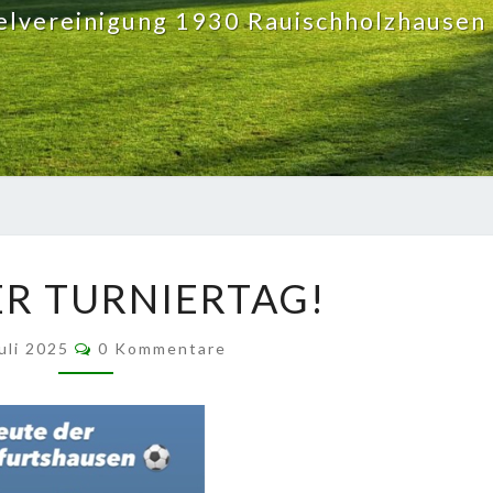
elvereinigung 1930 Rauischholzhausen 
ZWEITER
R TURNIERTAG!
TURNIERTAG!
Kommentare
Juli 2025
0 Kommentare