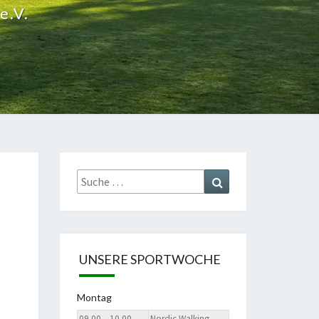
e.V.
Suche
Suchen
nach:
UNSERE SPORTWOCHE
Montag
09.00 – 10.00
Nordic Walking