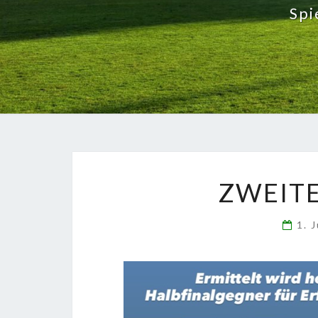
Spi
ZWEITE
1. 