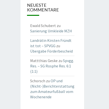
NEUESTE
KOMMENTARE
Ewald Schubert
zu
Sanierung Umkleide MZH
Landrätin Kirsten Fründt
ist tot – SPVGG
zu
Übergabe Förderbescheid
Mattthias Geske
zu
Spvgg.
Res. – SG Rosphe Res. 6:1
(1:1)
Schorsch
zu
OP und
(Nicht-)Berichterstattung
zum Amateurfußball vom
Wochenende