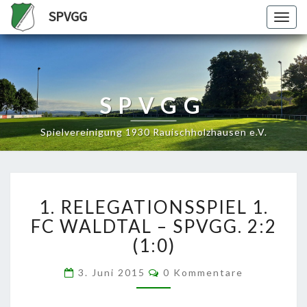
SPVGG
Togg
navig
SPVGG
Spielvereinigung 1930 Rauischholzhausen e.V.
1.
1. RELEGATIONSSPIEL 1.
RELEGATIONSSPIEL
1.
FC WALDTAL – SPVGG. 2:2
FC
(1:0)
WALDTAL
–
Kommentare
3. Juni 2015
0 Kommentare
SPVGG.
2:2