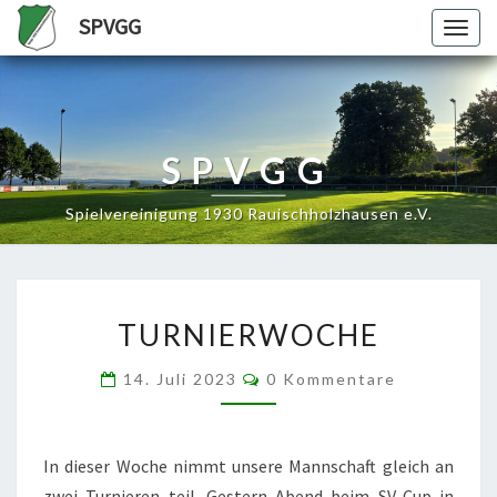
SPVGG
Togg
navig
SPVGG
Spielvereinigung 1930 Rauischholzhausen e.V.
TURNIERWOCHE
TURNIERWOCHE
Kommentare
14. Juli 2023
0 Kommentare
In dieser Woche nimmt unsere Mannschaft gleich an
zwei Turnieren teil. Gestern Abend beim SV-Cup in