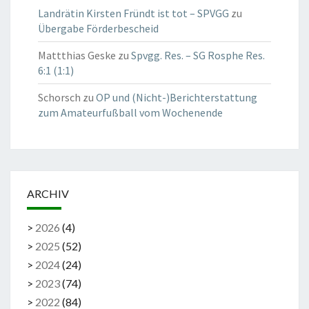
Landrätin Kirsten Fründt ist tot – SPVGG
zu
Übergabe Förderbescheid
Mattthias Geske
zu
Spvgg. Res. – SG Rosphe Res.
6:1 (1:1)
Schorsch
zu
OP und (Nicht-)Berichterstattung
zum Amateurfußball vom Wochenende
ARCHIV
>
2026
(
4
)
>
2025
(
52
)
>
2024
(
24
)
>
2023
(
74
)
>
2022
(
84
)