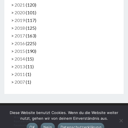
>
2021
(
120
)
>
2020
(
101
)
>
2019
(
117
)
>
2018
(
125
)
>
2017
(
163
)
>
2016
(
225
)
>
2015
(
190
)
>
2014
(
15
)
>
2013
(
11
)
>
2011
(
1
)
>
2007
(
1
)
Diese Website benutzt Cookies. Wenn du die Website weiter
Kontakt
Rechtliches
Mitglied werden
Impressum
nutzt, gehen wir von deinem Einverständnis aus.
Kontaktformular
Datenschutzerklärung
Facebook
OK
Nein
Datenschutzerklärung