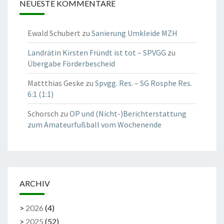
NEUESTE KOMMENTARE
Ewald Schubert
zu
Sanierung Umkleide MZH
Landrätin Kirsten Fründt ist tot – SPVGG
zu
Übergabe Förderbescheid
Mattthias Geske
zu
Spvgg. Res. – SG Rosphe Res.
6:1 (1:1)
Schorsch
zu
OP und (Nicht-)Berichterstattung
zum Amateurfußball vom Wochenende
ARCHIV
>
2026
(
4
)
>
2025
(
52
)