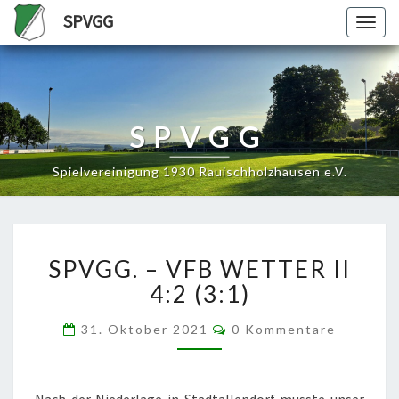
SPVGG
Togg
navig
SPVGG
Spielvereinigung 1930 Rauischholzhausen e.V.
SPVGG.
SPVGG. – VFB WETTER II
–
VFB
4:2 (3:1)
WETTER
II
Kommentare
31. Oktober 2021
0 Kommentare
4:2
(3:1)