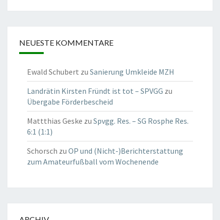
NEUESTE KOMMENTARE
Ewald Schubert
zu
Sanierung Umkleide MZH
Landrätin Kirsten Fründt ist tot – SPVGG
zu
Übergabe Förderbescheid
Mattthias Geske
zu
Spvgg. Res. – SG Rosphe Res.
6:1 (1:1)
Schorsch
zu
OP und (Nicht-)Berichterstattung
zum Amateurfußball vom Wochenende
ARCHIV