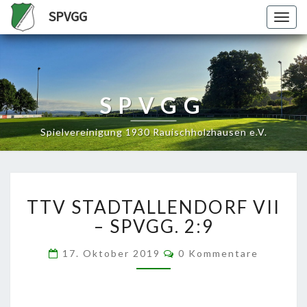
SPVGG
Togg
navig
SPVGG
Spielvereinigung 1930 Rauischholzhausen e.V.
TTV
TTV STADTALLENDORF VII
STADTALLENDORF
VII
– SPVGG. 2:9
–
SPVGG.
Kommentare
17. Oktober 2019
0 Kommentare
2:9