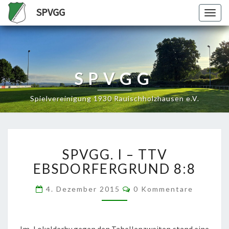
SPVGG
Togg
navig
SPVGG
Spielvereinigung 1930 Rauischholzhausen e.V.
SPVGG.
SPVGG. I – TTV
I
–
EBSDORFERGRUND 8:8
TTV
EBSDORFERGRUND
Kommentare
4. Dezember 2015
0 Kommentare
8:8