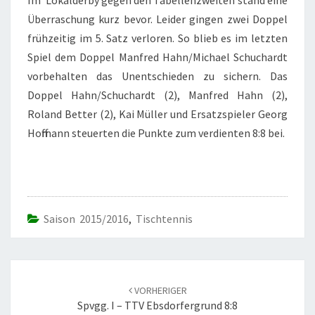
Im Lokalderby gegen den Tabellenzweiten stand eine
Überraschung kurz bevor. Leider gingen zwei Doppel
frühzeitig im 5. Satz verloren. So blieb es im letzten
Spiel dem Doppel Manfred Hahn/Michael Schuchardt
vorbehalten das Unentschieden zu sichern. Das
Doppel Hahn/Schuchardt (2), Manfred Hahn (2),
Roland Better (2), Kai Müller und Ersatzspieler Georg
Hoffmann steuerten die Punkte zum verdienten 8:8 bei.
Saison 2015/2016
,
Tischtennis
Beitrags-
Navigation
VORHERIGER
Spvgg. I – TTV Ebsdorfergrund 8:8