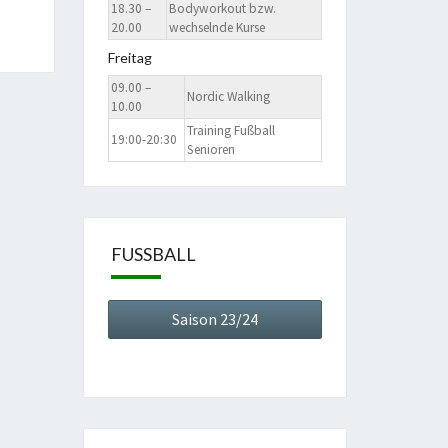
18.30 –
Bodyworkout bzw.
20.00
wechselnde Kurse
Freitag
09.00 –
Nordic Walking
10.00
Training Fußball
19:00-20:30
Senioren
FUSSBALL
Saison 23/24