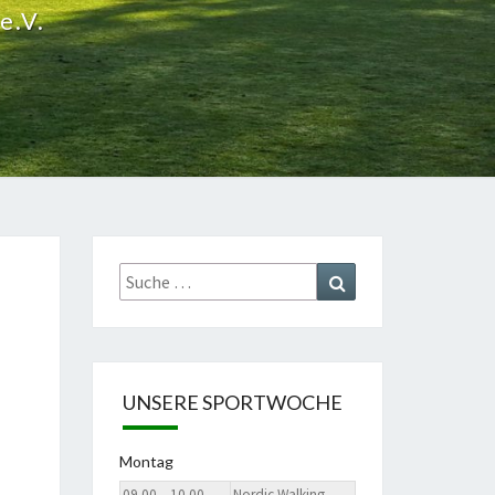
e.V.
Suche
Suchen
nach:
UNSERE SPORTWOCHE
Montag
09.00 – 10.00
Nordic Walking