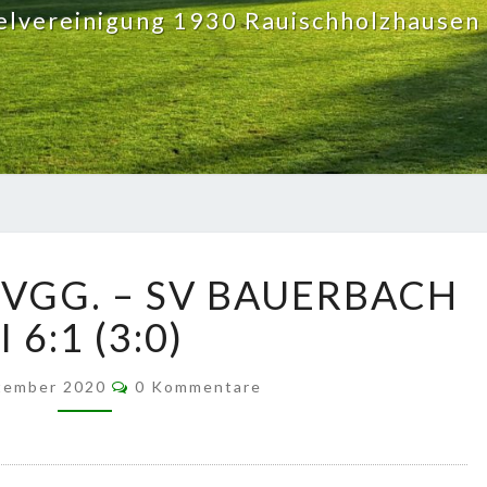
elvereinigung 1930 Rauischholzhausen 
23.09.2020:
SPVGG. – SV BAUERBACH
SPVGG.
–
II 6:1 (3:0)
SV
BAUERBACH
Kommentare
ptember 2020
0 Kommentare
II
6:1
(3:0)