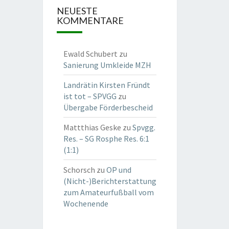
NEUESTE
KOMMENTARE
Ewald Schubert
zu
Sanierung Umkleide MZH
Landrätin Kirsten Fründt
ist tot – SPVGG
zu
Übergabe Förderbescheid
Mattthias Geske
zu
Spvgg.
Res. – SG Rosphe Res. 6:1
(1:1)
Schorsch
zu
OP und
(Nicht-)Berichterstattung
zum Amateurfußball vom
Wochenende