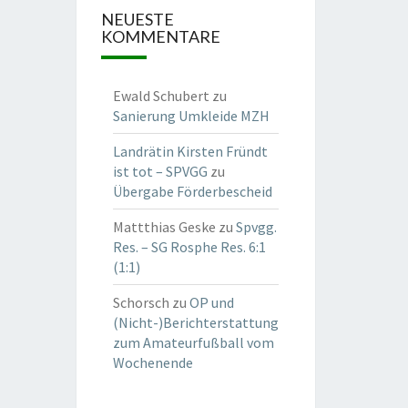
NEUESTE
KOMMENTARE
Ewald Schubert
zu
Sanierung Umkleide MZH
Landrätin Kirsten Fründt
ist tot – SPVGG
zu
Übergabe Förderbescheid
Mattthias Geske
zu
Spvgg.
Res. – SG Rosphe Res. 6:1
(1:1)
Schorsch
zu
OP und
(Nicht-)Berichterstattung
zum Amateurfußball vom
Wochenende