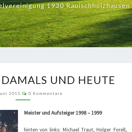
elvereinigung 1930 Rauischholzhausen 
AUFSTEIGER
 DAMALS UND HEUTE
DAMALS
UND
Kommentare
HEUTE
Juni 2015
0 Kommentare
Meister und Aufsteiger 1998 – 1999
hinten von links: Michael Traut, Holger Forell,