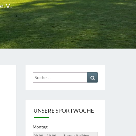
e.V.
Suche
Suchen
nach:
UNSERE SPORTWOCHE
Montag
09.00 – 10.00
Nordic Walking