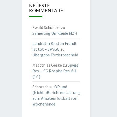
NEUESTE
KOMMENTARE
Ewald Schubert
zu
Sanierung Umkleide MZH
Landrätin Kirsten Fründt
ist tot – SPVGG
zu
Übergabe Förderbescheid
Mattthias Geske
zu
Spvgg.
Res. – SG Rosphe Res. 6:1
(1:1)
Schorsch
zu
OP und
(Nicht-)Berichterstattung
zum Amateurfußball vom
Wochenende