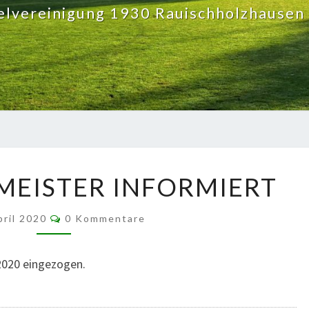
elvereinigung 1930 Rauischholzhausen 
DER
MEISTER INFORMIERT
SCHATZMEISTER
INFORMIERT
Kommentare
pril 2020
0 Kommentare
2020 eingezogen.