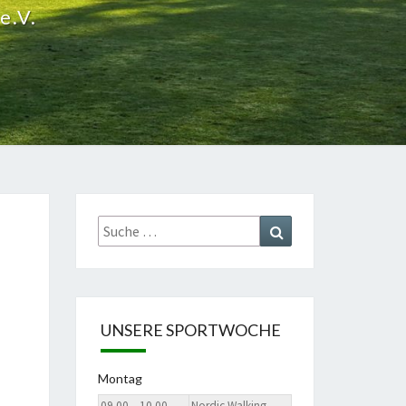
e.V.
Suche
Suchen
nach:
UNSERE SPORTWOCHE
Montag
09.00 – 10.00
Nordic Walking