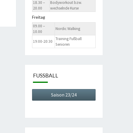
18.30 –
Bodyworkout bzw.
20.00
wechselnde Kurse
Freitag
09.00 –
Nordic Walking
10.00
Training Fußball
19:00-20:30
Senioren
FUSSBALL
Saison 23/24