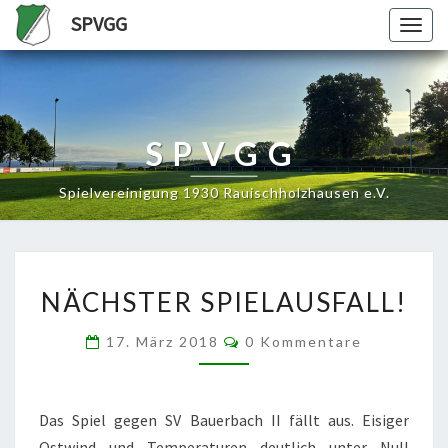
SPVGG
Togg
navig
SPVGG
Spielvereinigung 1930 Rauischholzhausen e.V.
NÄCHSTER
NÄCHSTER SPIELAUSFALL!
SPIELAUSFALL!
Kommentare
17. März 2018
0 Kommentare
Das Spiel gegen SV Bauerbach II fällt aus. Eisiger
Ostwind und Temperaturen deutlich unter Null