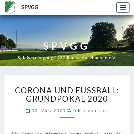
SPVGG
Togg
navig
SPVGG
Spielvereinigung 1930 Rauischholzhausen e.V.
CORONA
CORONA UND FUSSBALL:
UND
FUSSBALL:
GRUNDPOKAL 2020
GRUNDPOKAL
2020
Kommentare
30. März 2020
0 Kommentare