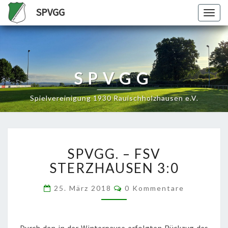
SPVGG
Togg
navig
SPVGG
Spielvereinigung 1930 Rauischholzhausen e.V.
SPVGG.
SPVGG. – FSV
–
FSV
STERZHAUSEN 3:0
STERZHAUSEN
3:0
Kommentare
25. März 2018
0 Kommentare