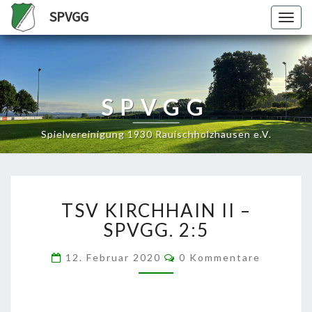
SPVGG
Togg
navig
SPVGG
Spielvereinigung 1930 Rauischholzhausen e.V.
TSV
TSV KIRCHHAIN II –
KIRCHHAIN
II
SPVGG. 2:5
–
SPVGG.
Kommentare
12. Februar 2020
0 Kommentare
2:5