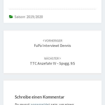
Saison 2019/2020
Beitrags-
Navigation
VORHERIGER
FuPa Interviewt Dennis
NÄCHSTER
TTC Anzefahr IV – Spvgg. 9:5
Schreibe einen Kommentar
Du musst
angemeldet
sein, um einen