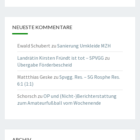
NEUESTE KOMMENTARE
Ewald Schubert
zu
Sanierung Umkleide MZH
Landrätin Kirsten Fründt ist tot – SPVGG
zu
Übergabe Förderbescheid
Mattthias Geske
zu
Spvgg. Res. – SG Rosphe Res.
6:1 (1:1)
Schorsch
zu
OP und (Nicht-)Berichterstattung
zum Amateurfußball vom Wochenende
ARCHIV