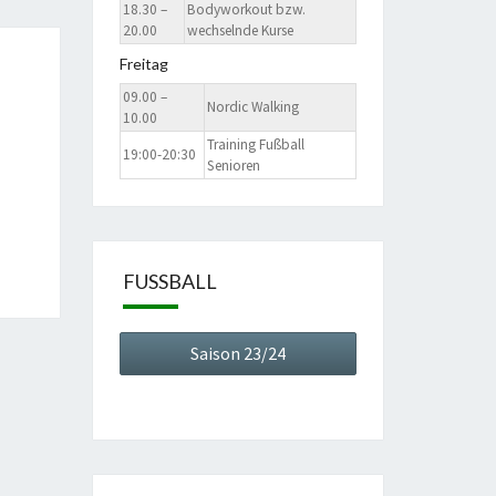
18.30 –
Bodyworkout bzw.
20.00
wechselnde Kurse
Freitag
09.00 –
Nordic Walking
10.00
Training Fußball
19:00-20:30
Senioren
FUSSBALL
Saison 23/24