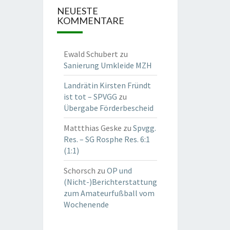
NEUESTE
KOMMENTARE
Ewald Schubert
zu
Sanierung Umkleide MZH
Landrätin Kirsten Fründt
ist tot – SPVGG
zu
Übergabe Förderbescheid
Mattthias Geske
zu
Spvgg.
Res. – SG Rosphe Res. 6:1
(1:1)
Schorsch
zu
OP und
(Nicht-)Berichterstattung
zum Amateurfußball vom
Wochenende