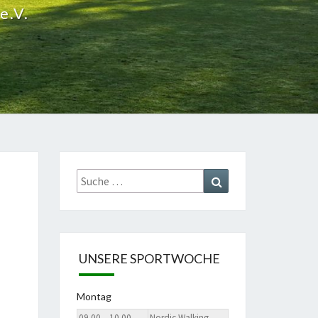
e.V.
Suche
Suchen
nach:
UNSERE SPORTWOCHE
Montag
09.00 – 10.00
Nordic Walking