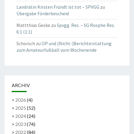
Landrätin Kirsten Fründt ist tot – SPVGG
zu
Übergabe Förderbescheid
Mattthias Geske
zu
Spvgg. Res. – SG Rosphe Res.
6:1 (1:1)
Schorsch
zu
OP und (Nicht-)Berichterstattung
zum Amateurfußball vom Wochenende
ARCHIV
>
2026
(
4
)
>
2025
(
52
)
>
2024
(
24
)
>
2023
(
74
)
>
2022
(
84
)