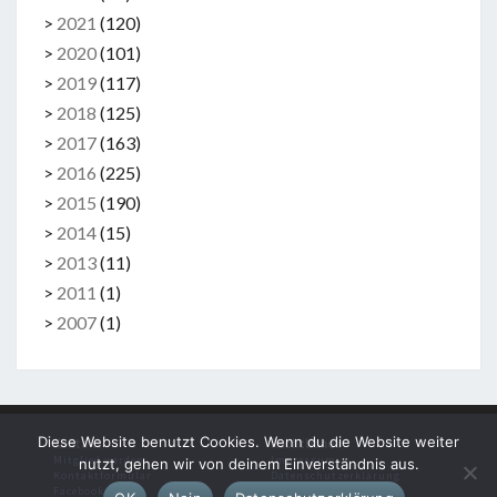
>
2021
(
120
)
>
2020
(
101
)
>
2019
(
117
)
>
2018
(
125
)
>
2017
(
163
)
>
2016
(
225
)
>
2015
(
190
)
>
2014
(
15
)
>
2013
(
11
)
>
2011
(
1
)
>
2007
(
1
)
Diese Website benutzt Cookies. Wenn du die Website weiter
Kontakt
Rechtliches
Mitglied werden
Impressum
nutzt, gehen wir von deinem Einverständnis aus.
Kontaktformular
Datenschutzerklärung
Facebook