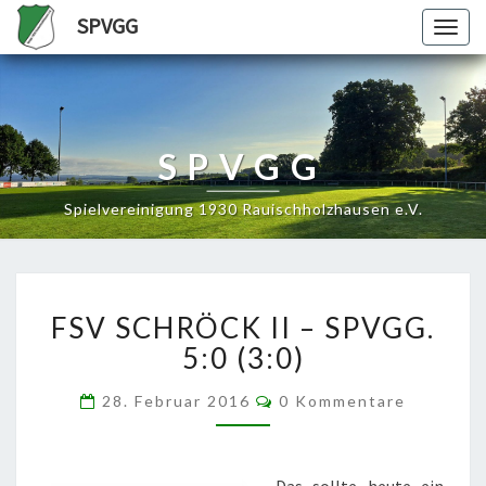
SPVGG
Togg
navig
SPVGG
Spielvereinigung 1930 Rauischholzhausen e.V.
FSV
FSV SCHRÖCK II – SPVGG.
SCHRÖCK
II
5:0 (3:0)
–
SPVGG.
Kommentare
28. Februar 2016
0 Kommentare
5:0
(3:0)