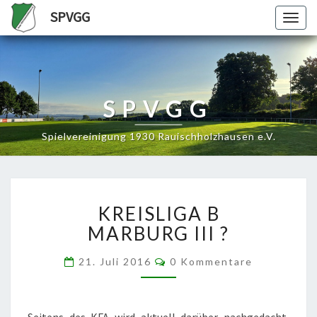
SPVGG
Togg
navig
SPVGG
Spielvereinigung 1930 Rauischholzhausen e.V.
KREISLIGA
KREISLIGA B
B
MARBURG III ?
MARBURG III ?
Kommentare
21. Juli 2016
0 Kommentare