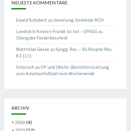
NEUESTE KOMMENTARE
Ewald Schubert
zu
Sanierung Umkleide MZH
Landrätin Kirsten Fründt ist tot – SPVGG
zu
Übergabe Förderbescheid
Mattthias Geske
zu
Spvgg. Res. – SG Rosphe Res.
6:1 (1:1)
Schorsch
zu
OP und (Nicht-)Berichterstattung
zum Amateurfußball vom Wochenende
ARCHIV
>
2026
(
4
)
>
2025
(
52
)