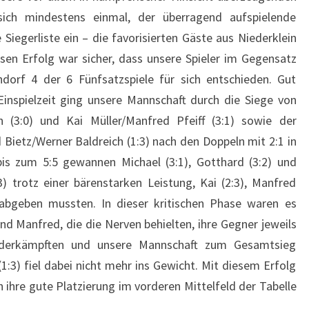
sich mindestens einmal, der überragend aufspielende
Siegerliste ein – die favorisierten Gäste aus Niederklein
sen Erfolg war sicher, dass unsere Spieler im Gegensatz
ndorf 4 der 6 Fünfsatzspiele für sich entschieden. Gut
Einspielzeit ging unsere Mannschaft durch die Siege von
 (3:0) und Kai Müller/Manfred Pfeiff (3:1) sowie der
Bietz/Werner Baldreich (1:3) nach den Doppeln mit 2:1 in
bis zum 5:5 gewannen Michael (3:1), Gotthard (3:2) und
) trotz einer bärenstarken Leistung, Kai (2:3), Manfred
l abgeben mussten. In dieser kritischen Phase waren es
nd Manfred, die die Nerven behielten, ihre Gegner jeweils
ederkämpften und unsere Mannschaft zum Gesamtsieg
1:3) fiel dabei nicht mehr ins Gewicht. Mit diesem Erfolg
 ihre gute Platzierung im vorderen Mittelfeld der Tabelle