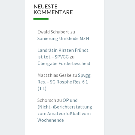
NEUESTE
KOMMENTARE
Ewald Schubert
zu
Sanierung Umkleide MZH
Landrätin Kirsten Fründt
ist tot – SPVGG
zu
Übergabe Förderbescheid
Mattthias Geske
zu
Spvgg.
Res. – SG Rosphe Res. 6:1
(1:1)
Schorsch
zu
OP und
(Nicht-)Berichterstattung
zum Amateurfußball vom
Wochenende