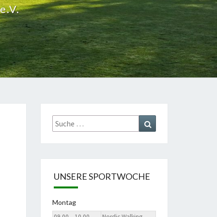
e.V.
Suche
Suchen
nach:
UNSERE SPORTWOCHE
Montag
09.00 – 10.00
Nordic Walking