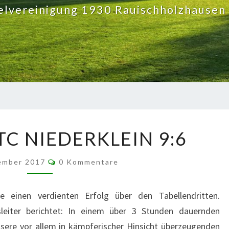
elvereinigung 1930 Rauischholzhausen 
SPVGG.
TC NIEDERKLEIN 9:6
–
TTC
Kommentare
NIEDERKLEIN
ember 2017
0 Kommentare
9:6
e einen verdienten Erfolg über den Tabellendritten.
sleiter berichtet: In einem über 3 Stunden dauernden
sere vor allem in kämpferischer Hinsicht überzeugenden