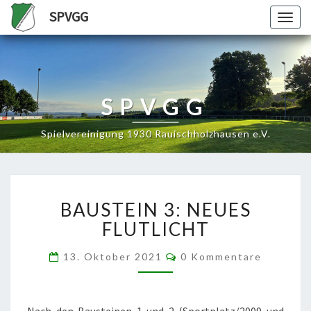
SPVGG
Togg
navig
SPVGG
Spielvereinigung 1930 Rauischholzhausen e.V.
BAUSTEIN
BAUSTEIN 3: NEUES
3:
NEUES
FLUTLICHT
FLUTLICHT
Kommentare
13. Oktober 2021
0 Kommentare