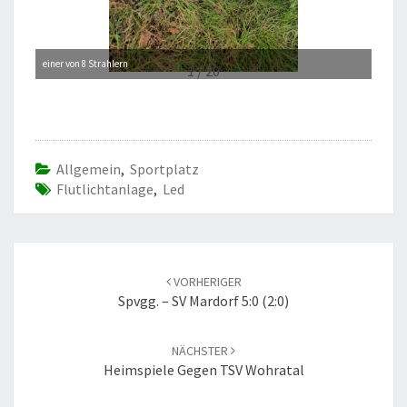
einer von 8 Strahlern
Mast 1
1 / 20
Allgemein
,
Sportplatz
Flutlichtanlage
,
Led
Beitrags-
Navigation
VORHERIGER
Spvgg. – SV Mardorf 5:0 (2:0)
NÄCHSTER
Heimspiele Gegen TSV Wohratal