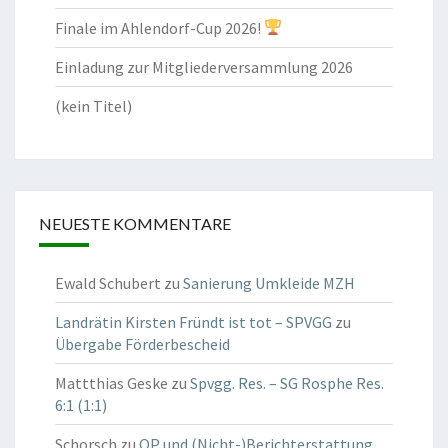
Finale im Ahlendorf-Cup 2026!
Einladung zur Mitgliederversammlung 2026
(kein Titel)
NEUESTE KOMMENTARE
Ewald Schubert
zu
Sanierung Umkleide MZH
Landrätin Kirsten Fründt ist tot – SPVGG
zu
Übergabe Förderbescheid
Mattthias Geske
zu
Spvgg. Res. – SG Rosphe Res.
6:1 (1:1)
Schorsch
zu
OP und (Nicht-)Berichterstattung