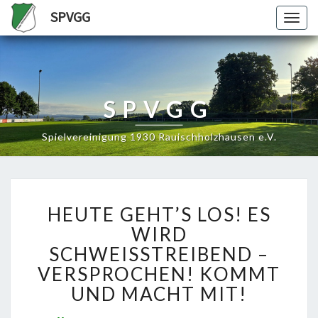
SPVGG
Togg
navig
SPVGG
Spielvereinigung 1930 Rauischholzhausen e.V.
HEUTE
HEUTE GEHT’S LOS! ES
GEHT’S
LOS!
WIRD
ES
SCHWEISSTREIBEND – V
WIRD
ERSPROCHEN! KOMMT U
SCHWEISSTREIBEND –
ND MACHT MIT!
V
ERSPROCHEN! K