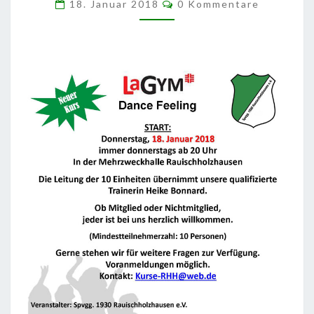
Kommentare
OMMT U
18. Januar 2018
0 Kommentare
ND M
ACHT M
IT!