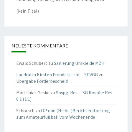
(kein Titel)
NEUESTE KOMMENTARE
Ewald Schubert
zu
Sanierung Umkleide MZH
Landrätin Kirsten Fründt ist tot – SPVGG
zu
Übergabe Förderbescheid
Mattthias Geske
zu
Spvgg. Res. – SG Rosphe Res.
6:1 (1:1)
Schorsch
zu
OP und (Nicht-)Berichterstattung
zum Amateurfußball vom Wochenende