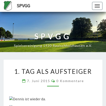
SPVGG
Togg
navig
SPVGG
Spielvereinigung 1930 Rauischholzhausen e.V.
1.
1. TAG ALS AUFSTEIGER
TAG
ALS
Kommentare
7. Juni 2015
0 Kommentare
AUFSTEIGER