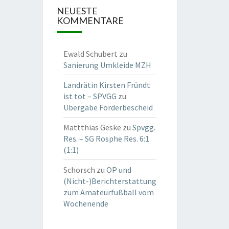
NEUESTE
KOMMENTARE
Ewald Schubert
zu
Sanierung Umkleide MZH
Landrätin Kirsten Fründt
ist tot – SPVGG
zu
Übergabe Förderbescheid
Mattthias Geske
zu
Spvgg.
Res. – SG Rosphe Res. 6:1
(1:1)
Schorsch
zu
OP und
(Nicht-)Berichterstattung
zum Amateurfußball vom
Wochenende