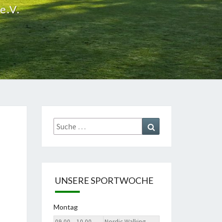
e.V.
Suche
Suchen
nach:
UNSERE SPORTWOCHE
Montag
09.00 – 10.00
Nordic Walking