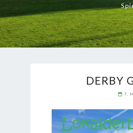
Spi
DERBY 
7. 