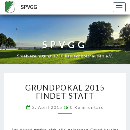
SPVGG
Togg
navig
SPVGG
Spielvereinigung 1930 Rauischholzhausen e.V.
GRUNDPOKAL
GRUNDPOKAL 2015
2015
FINDET
FINDET STATT
STATT
Kommentare
2. April 2015
0 Kommentare