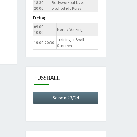
18.30 –
Bodyworkout bzw.
20.00
wechselnde Kurse
Freitag
09.00 –
Nordic Walking
10.00
Training Fußball
19:00-20:30
Senioren
FUSSBALL
Saison 23/24