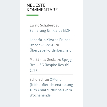
NEUESTE
KOMMENTARE
Ewald Schubert
zu
Sanierung Umkleide MZH
Landrätin Kirsten Fründt
ist tot – SPVGG
zu
Übergabe Förderbescheid
Mattthias Geske
zu
Spvgg.
Res. – SG Rosphe Res. 6:1
(1:1)
Schorsch
zu
OP und
(Nicht-)Berichterstattung
zum Amateurfußball vom
Wochenende