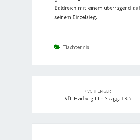
Baldreich mit einem überragend au
seinem Einzelsieg.
Tischtennis
Beitrags-
Navigation
VORHERIGER
VfL Marburg III – Spvgg. I 9:5