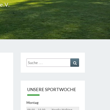
e.V.
Suche
Suchen
nach:
UNSERE SPORTWOCHE
Montag
09.00 – 10.00
Nordic Walking