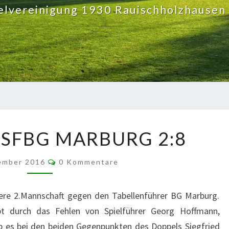
elvereinigung 1930 Rauischholzhausen 
SPVGG.
– SFBG MARBURG 2:8
II
–
Kommentare
SFBG MARBURG
ember 2016
0 Kommentare
2:8
sere 2.Mannschaft gegen den Tabellenführer BG Marburg.
pt durch das Fehlen von Spielführer Georg Hoffmann,
eb es bei den beiden Gegenpunkten des Doppels Siegfried