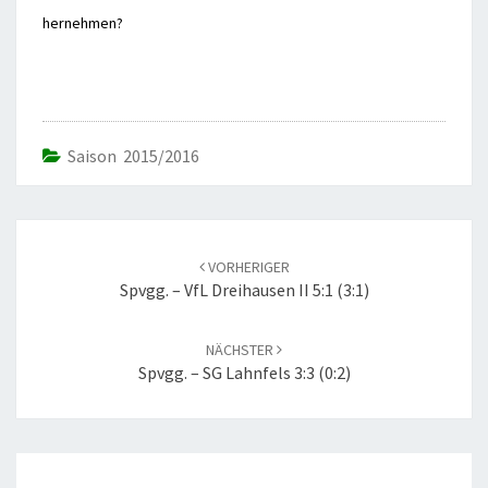
hernehmen?
Saison 2015/2016
Beitrags-
Navigation
VORHERIGER
Spvgg. – VfL Dreihausen II 5:1 (3:1)
NÄCHSTER
Spvgg. – SG Lahnfels 3:3 (0:2)