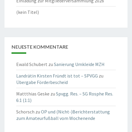
Einladung zur Mitgliederversammlung 2026
(kein Titel)
NEUESTE KOMMENTARE
Ewald Schubert
zu
Sanierung Umkleide MZH
Landrätin Kirsten Fründt ist tot – SPVGG
zu
Übergabe Förderbescheid
Mattthias Geske
zu
Spvgg. Res. – SG Rosphe Res.
6:1 (1:1)
Schorsch
zu
OP und (Nicht-)Berichterstattung
zum Amateurfußball vom Wochenende