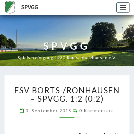
SPVGG
Togg
navig
SPVGG
Spielvereinigung 1930 Rauischholzhausen e.V.
FSV
FSV BORTS-/RONHAUSEN
BORTS-/RONHAUSEN
–
– SPVGG. 1:2 (0:2)
SPVGG.
1:2
Kommentare
3. September 2015
0 Kommentare
(0:2)