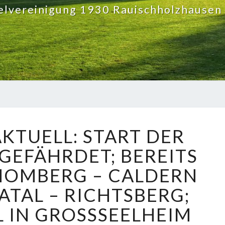
elvereinigung 1930 Rauischholzhausen 
FUSSBALL
AKTUELL: START DER
AKTUELL:
START
GEFÄHRDET; BEREITS
DER
MOMBERG – CALDERN
RESTRUNDE
GEFÄHRDET;
TAL – RICHTSBERG;
BEREITS
 IN GROSSSEELHEIM S
ABGESAGT
MOMBERG