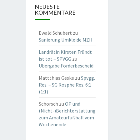
NEUESTE
KOMMENTARE
Ewald Schubert
zu
Sanierung Umkleide MZH
Landrätin Kirsten Fründt
ist tot – SPVGG
zu
Übergabe Förderbescheid
Mattthias Geske
zu
Spvgg.
Res. – SG Rosphe Res. 6:1
(1:1)
Schorsch
zu
OP und
(Nicht-)Berichterstattung
zum Amateurfußball vom
Wochenende