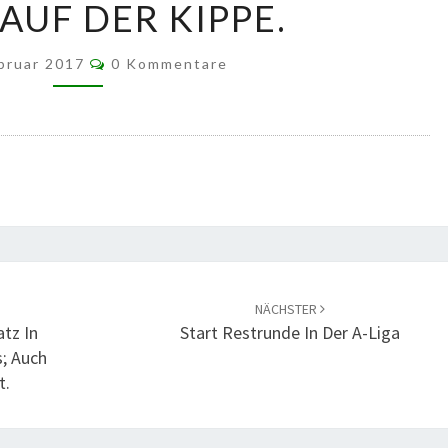
UF DER KIPPE.
–
CALDERN
Kommentare
ebruar 2017
0 Kommentare
UND
WOHRATAL
–
RICHTSBERG;
UNSER
SPIEL
IN
GROSSSEELHEIM S
TEHT A
UF D
NÄCHSTER
ER K
atz In
Start Restrunde In Der A-Liga
IPPE.
s; Auch
t.