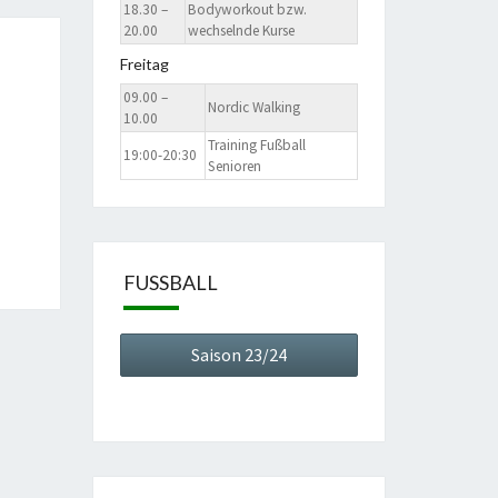
18.30 –
Bodyworkout bzw.
20.00
wechselnde Kurse
Freitag
09.00 –
Nordic Walking
10.00
Training Fußball
19:00-20:30
Senioren
FUSSBALL
Saison 23/24