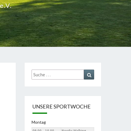
e.V.
Suche
Suchen
nach:
UNSERE SPORTWOCHE
Montag
09.00 – 10.00
Nordic Walking