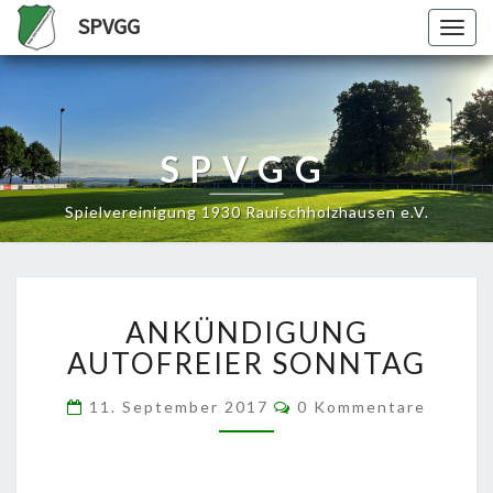
SPVGG
Togg
navig
SPVGG
Spielvereinigung 1930 Rauischholzhausen e.V.
ANKÜNDIGUNG
ANKÜNDIGUNG
AUTOFREIER
SONNTAG
AUTOFREIER SONNTAG
Kommentare
11. September 2017
0 Kommentare