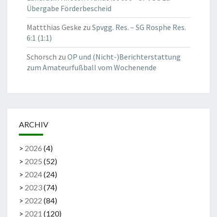
Übergabe Förderbescheid
Mattthias Geske
zu
Spvgg. Res. – SG Rosphe Res.
6:1 (1:1)
Schorsch
zu
OP und (Nicht-)Berichterstattung
zum Amateurfußball vom Wochenende
ARCHIV
>
2026
(
4
)
>
2025
(
52
)
>
2024
(
24
)
>
2023
(
74
)
>
2022
(
84
)
>
2021
(
120
)