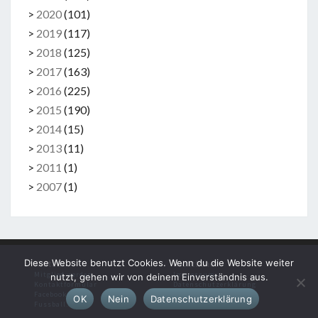
>
2020
(
101
)
>
2019
(
117
)
>
2018
(
125
)
>
2017
(
163
)
>
2016
(
225
)
>
2015
(
190
)
>
2014
(
15
)
>
2013
(
11
)
>
2011
(
1
)
>
2007
(
1
)
Diese Website benutzt Cookies. Wenn du die Website weiter
Kontakt
Rechtliches
Mitglied werden
Impressum
nutzt, gehen wir von deinem Einverständnis aus.
Kontaktformular
Datenschutzerklärung
Facebook
OK
Nein
Datenschutzerklärung
Fussball.de