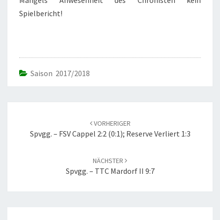
Mangels Anwesenheit des Chronisten kein
Spielbericht!
Saison 2017/2018
Beitrags-
Navigation
VORHERIGER
Spvgg. – FSV Cappel 2:2 (0:1); Reserve Verliert 1:3
NÄCHSTER
Spvgg. – TTC Mardorf II 9:7