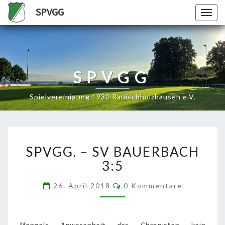
SPVGG
Togg
navig
SPVGG
Spielvereinigung 1930 Rauischholzhausen e.V.
SPVGG. –
SPVGG. – SV BAUERBACH
SV
BAUERBACH
3:5
3:5
Kommentare
26. April 2018
0 Kommentare