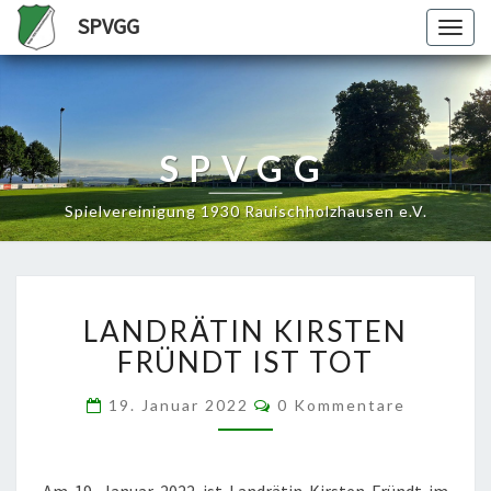
SPVGG
Togg
navig
SPVGG
Spielvereinigung 1930 Rauischholzhausen e.V.
LANDRÄTIN
LANDRÄTIN KIRSTEN
KIRSTEN
FRÜNDT
FRÜNDT IST TOT
IST
TOT
Kommentare
19. Januar 2022
0 Kommentare