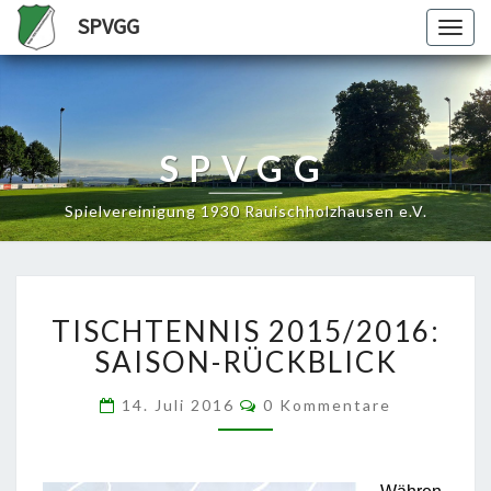
SPVGG
Togg
navig
SPVGG
Spielvereinigung 1930 Rauischholzhausen e.V.
TISCHTENNIS
TISCHTENNIS 2015/2016:
2015/2016:
SAISON-
SAISON-RÜCKBLICK
RÜCKBLICK
Kommentare
14. Juli 2016
0 Kommentare