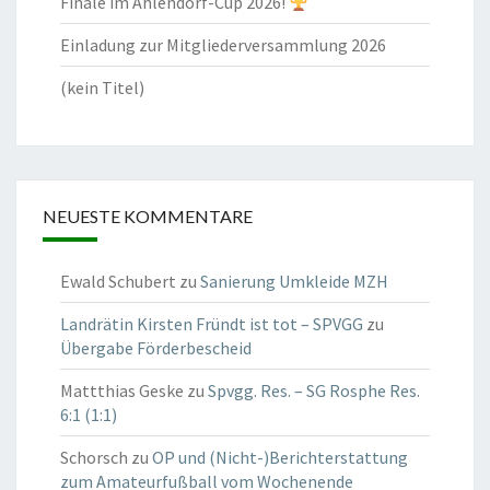
Finale im Ahlendorf-Cup 2026!
Einladung zur Mitgliederversammlung 2026
(kein Titel)
NEUESTE KOMMENTARE
Ewald Schubert
zu
Sanierung Umkleide MZH
Landrätin Kirsten Fründt ist tot – SPVGG
zu
Übergabe Förderbescheid
Mattthias Geske
zu
Spvgg. Res. – SG Rosphe Res.
6:1 (1:1)
Schorsch
zu
OP und (Nicht-)Berichterstattung
zum Amateurfußball vom Wochenende