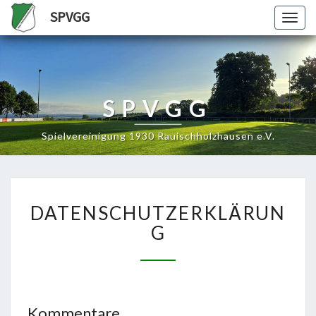
SPVGG
Togg
navig
SPVGG
Spielvereinigung 1930 Rauischholzhausen e.V.
DATENSCHUTZERKLÄRUN
DATENSCHUTZERKLÄRUN
G
Kommentare