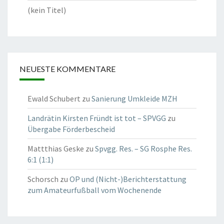
(kein Titel)
NEUESTE KOMMENTARE
Ewald Schubert
zu
Sanierung Umkleide MZH
Landrätin Kirsten Fründt ist tot – SPVGG
zu
Übergabe Förderbescheid
Mattthias Geske
zu
Spvgg. Res. – SG Rosphe Res.
6:1 (1:1)
Schorsch
zu
OP und (Nicht-)Berichterstattung
zum Amateurfußball vom Wochenende