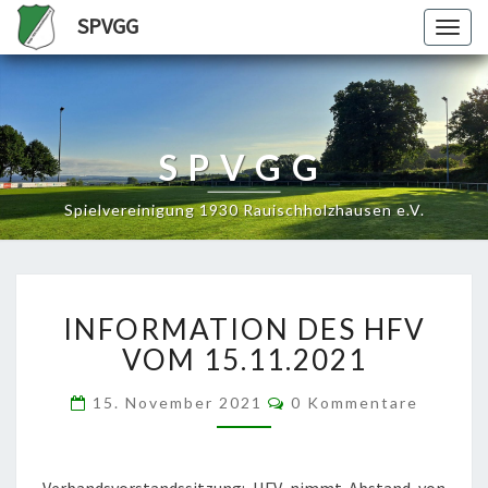
SPVGG
Togg
navig
SPVGG
Spielvereinigung 1930 Rauischholzhausen e.V.
INFORMATION
INFORMATION DES HFV
DES
HFV
VOM 15.11.2021
VOM
15.11.2021
Kommentare
15. November 2021
0 Kommentare