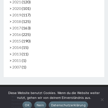
>
2021
(
120
)
>
2020
(
101
)
>
2019
(
117
)
>
2018
(
125
)
>
2017
(
163
)
>
2016
(
225
)
>
2015
(
190
)
>
2014
(
15
)
>
2013
(
11
)
>
2011
(
1
)
>
2007
(
1
)
Diese Website benutzt Cookies. Wenn du die Website weiter
Kontakt
Rechtliches
Mitglied werden
Impressum
nutzt, gehen wir von deinem Einverständnis aus.
Kontaktformular
Datenschutzerklärung
Facebook
OK
Nein
Datenschutzerklärung
Fussball.de