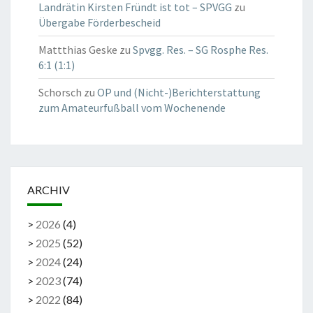
Landrätin Kirsten Fründt ist tot – SPVGG
zu
Übergabe Förderbescheid
Mattthias Geske
zu
Spvgg. Res. – SG Rosphe Res.
6:1 (1:1)
Schorsch
zu
OP und (Nicht-)Berichterstattung
zum Amateurfußball vom Wochenende
ARCHIV
>
2026
(
4
)
>
2025
(
52
)
>
2024
(
24
)
>
2023
(
74
)
>
2022
(
84
)