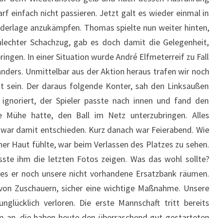
rf einfach nicht passieren. Jetzt galt es wieder einmal in
ederlage anzukämpfen. Thomas spielte nun weiter hinten,
chlechter Schachzug, gab es doch damit die Gelegenheit,
ingen. In einer Situation wurde André Elfmeterreif zu Fall
anders. Unmittelbar aus der Aktion heraus trafen wir noch
ht sein. Der daraus folgende Konter, sah den Linksaußen
ignoriert, der Spieler passte nach innen und fand den
e Mühe hatte, den Ball im Netz unterzubringen. Alles
el war damit entschieden. Kurz danach war Feierabend. Wie
iner Haut fühlte, war beim Verlassen des Platzes zu sehen.
ste ihm die letzten Fotos zeigen. Was das wohl sollte?
lies er noch unsere nicht vorhandene Ersatzbank räumen.
on Zuschauern, sicher eine wichtige Maßnahme. Unsere
unglücklich verloren. Die erste Mannschaft tritt bereits
 an, die haben heute den überraschend gut gestarteten