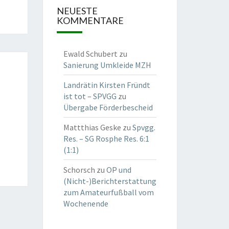
NEUESTE
KOMMENTARE
Ewald Schubert
zu
Sanierung Umkleide MZH
Landrätin Kirsten Fründt
ist tot – SPVGG
zu
Übergabe Förderbescheid
Mattthias Geske
zu
Spvgg.
Res. – SG Rosphe Res. 6:1
(1:1)
Schorsch
zu
OP und
(Nicht-)Berichterstattung
zum Amateurfußball vom
Wochenende