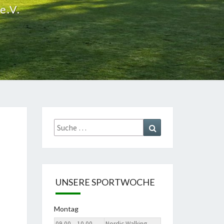
e.V.
Suche
Suchen
nach:
UNSERE SPORTWOCHE
Montag
09.00 – 10.00
Nordic Walking