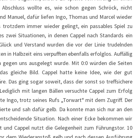
 Abschluss wollte es, wie schon gegen Schröck, nicht
und Manuel, dafür liefen Ingo, Thomas und Marcel wieder
es trotzdem immer wieder gelingt, ein passables Spiel zu
 es zwei Situationen, in denen Cappel nach Standards ein
 Glück und Verstand wurden die vor der Linie trudelnden
 in Halbzeit eins verpufften ebenfalls erfolglos. Auffällig
on gegen uns ausgelegt wurde. Mit 0:0 würden die Seiten
das gleiche Bild. Cappel hatte keine Idee, wie der gut
 Das ging sogar soweit, dass der sonst so treffsichere
ediglich mit langen Bällen versuchte Cappel zum Erfolg
te Ingo, trotz seines Rufs „Torwart“ mit dem Zugriff. Der
tierte und sah dafür gelb. Da konnte man sich nur an den
lentscheidende Situation. Nach einer Ecke bekommen wir
rt und Cappel nutzt die Gelegenheit zum Führungstor. 10
vor dem Wiederanstoß gelb und nach dessen Ausführung