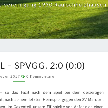
elvereinigung 1930 Rauischholzhausen 
FSV
 – SPVGG. 2:0 (0:0)
CAPPEL
–
Kommentare
SPVGG.
tober 2017
0 Kommentare
2:0
(0:0)
n – so das Fazit nach dem Spiel bei dem derzeitigen
bt, nach seinem letzten Heimspiel gegen den SV Mardorf.
n. Im Gegenteil, unsere Elf spielte von Anfang an einen