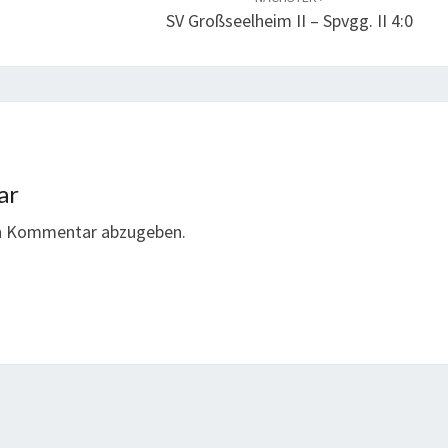
SV Großseelheim II – Spvgg. II 4:0
ar
en Kommentar abzugeben.