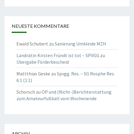
NEUESTE KOMMENTARE
Ewald Schubert
zu
Sanierung Umkleide MZH
Landrätin Kirsten Fründt ist tot – SPVGG
zu
Übergabe Förderbescheid
Mattthias Geske
zu
Spvgg. Res. – SG Rosphe Res.
6:1 (1:1)
Schorsch
zu
OP und (Nicht-)Berichterstattung
zum Amateurfußball vom Wochenende
ARCHIV