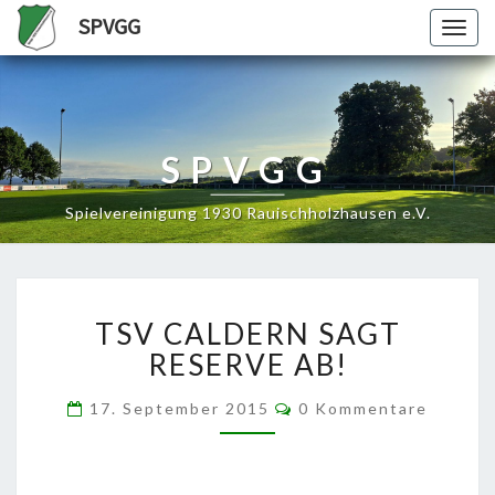
SPVGG
Togg
navig
SPVGG
Spielvereinigung 1930 Rauischholzhausen e.V.
TSV
TSV CALDERN SAGT
CALDERN
SAGT
RESERVE AB!
RESERVE
AB!
Kommentare
17. September 2015
0 Kommentare