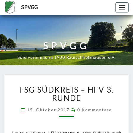
SPVGG
Togg
navig
SPVGG
Spielvereinigung 1930 Rauischholzhausen e.V.
FSG
FSG SÜDKREIS – HFV 3.
SÜDKREIS
–
RUNDE
HFV
3.
Kommentare
15. Oktober 2017
0 Kommentare
RUNDE