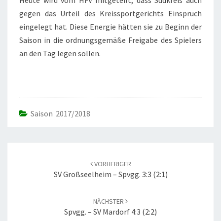
Heute wird vom HFV mitgeteilt, dass Südkreis auch
gegen das Urteil des Kreissportgerichts Einspruch
eingelegt hat. Diese Energie hätten sie zu Beginn der
Saison in die ordnungsgemäße Freigabe des Spielers
an den Tag legen sollen.
Saison 2017/2018
Beitrags-
Navigation
VORHERIGER
SV Großseelheim – Spvgg. 3:3 (2:1)
NÄCHSTER
Spvgg. – SV Mardorf 4:3 (2:2)