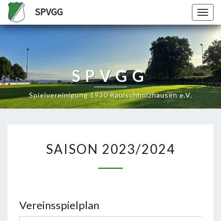
SPVGG
Togg
navig
SPVGG
Spielvereinigung 1930 Rauischholzhausen e.V.
SAISON
SAISON 2023/2024
2023/2024
Vereinsspielplan