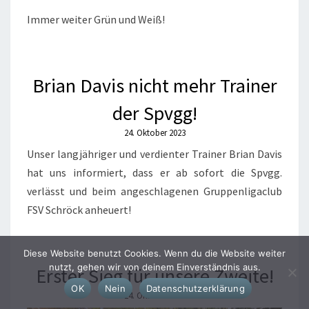
Immer weiter Grün und Weiß!
Brian Davis nicht mehr Trainer
der Spvgg!
24. Oktober 2023
Unser langjähriger und verdienter Trainer Brian Davis
hat uns informiert, dass er ab sofort die Spvgg.
verlässt und beim angeschlagenen Gruppenligaclub
FSV Schröck anheuert!
Diese Website benutzt Cookies. Wenn du die Website weiter
nutzt, gehen wir von deinem Einverständnis aus.
Erster Sieg für unsere Zweite!
OK
Nein
Datenschutzerklärung
24. Oktober 2023