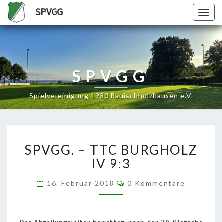
SPVGG
Togg
navig
SPVGG
Spielvereinigung 1930 Rauischholzhausen e.V.
SPVGG.
SPVGG. – TTC BURGHOLZ
–
TTC
IV 9:3
BURGHOLZ
IV
Kommentare
16. Februar 2018
0 Kommentare
9:3