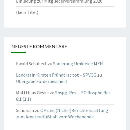
Einladung zur Mitgliederversammlung 2026
(kein Titel)
NEUESTE KOMMENTARE
Ewald Schubert
zu
Sanierung Umkleide MZH
Landrätin Kirsten Fründt ist tot – SPVGG
zu
Übergabe Förderbescheid
Mattthias Geske
zu
Spvgg. Res. – SG Rosphe Res.
6:1 (1:1)
Schorsch
zu
OP und (Nicht-)Berichterstattung
zum Amateurfußball vom Wochenende