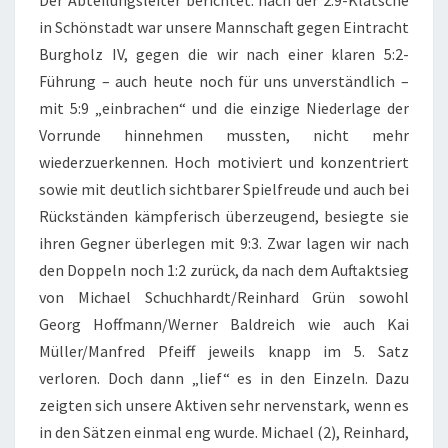
Der Abteilungsleiter berichtet: nach der 2:9-Klatsche
in Schönstadt war unsere Mannschaft gegen Eintracht
Burgholz IV, gegen die wir nach einer klaren 5:2-
Führung – auch heute noch für uns unverständlich –
mit 5:9 „einbrachen“ und die einzige Niederlage der
Vorrunde hinnehmen mussten, nicht mehr
wiederzuerkennen. Hoch motiviert und konzentriert
sowie mit deutlich sichtbarer Spielfreude und auch bei
Rückständen kämpferisch überzeugend, besiegte sie
ihren Gegner überlegen mit 9:3. Zwar lagen wir nach
den Doppeln noch 1:2 zurück, da nach dem Auftaktsieg
von Michael Schuchhardt/Reinhard Grün sowohl
Georg Hoffmann/Werner Baldreich wie auch Kai
Müller/Manfred Pfeiff jeweils knapp im 5. Satz
verloren. Doch dann „lief“ es in den Einzeln. Dazu
zeigten sich unsere Aktiven sehr nervenstark, wenn es
in den Sätzen einmal eng wurde. Michael (2), Reinhard,