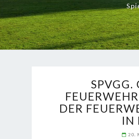
Spi
SPVGG.
FEUERWEHR 
DER FEUERW
IN
20.