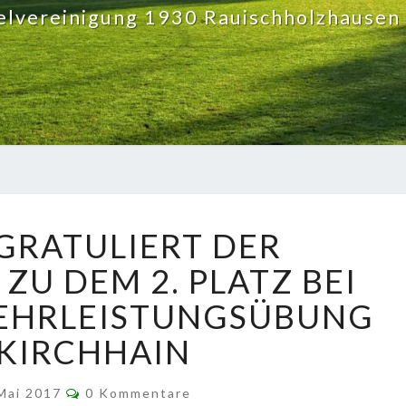
elvereinigung 1930 Rauischholzhausen 
SPVGG.
 GRATULIERT DER
GRATULIERT
DER
ZU DEM 2. PLATZ BEI
FEUERWEHR
EHRLEISTUNGSÜBUNG
ZU
DEM
 KIRCHHAIN
2.
PLATZ
Kommentare
 Mai 2017
0 Kommentare
BEI