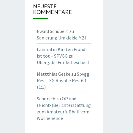
NEUESTE
KOMMENTARE
Ewald Schubert
zu
Sanierung Umkleide MZH
Landrätin Kirsten Fründt
ist tot – SPVGG
zu
Übergabe Förderbescheid
Mattthias Geske
zu
Spvgg.
Res. – SG Rosphe Res. 6:1
(1:1)
Schorsch
zu
OP und
(Nicht-)Berichterstattung
zum Amateurfußball vom
Wochenende