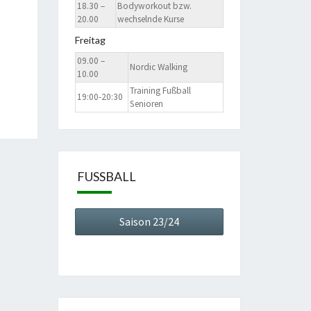
18.30 –
Bodyworkout bzw.
20.00
wechselnde Kurse
Freitag
09.00 –
Nordic Walking
10.00
Training Fußball
19:00-20:30
Senioren
FUSSBALL
Saison 23/24