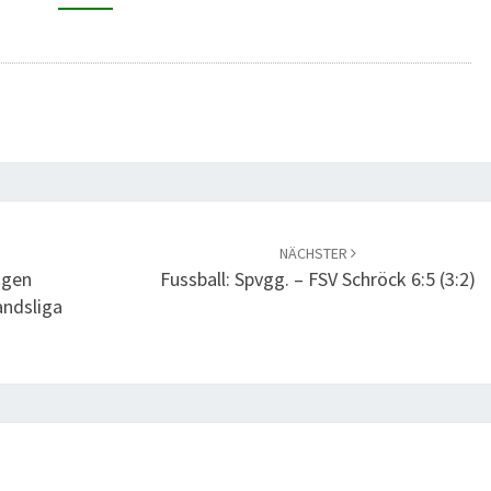
DER
FEUERWEHRLEISTUNGSÜBUNG
IN
KIRCHHAIN
NÄCHSTER
igen
Fussball: Spvgg. – FSV Schröck 6:5 (3:2)
andsliga