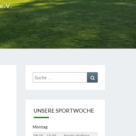
e.V.
Suche
Suchen
nach:
UNSERE SPORTWOCHE
Montag
09.00 – 10.00
Nordic Walking