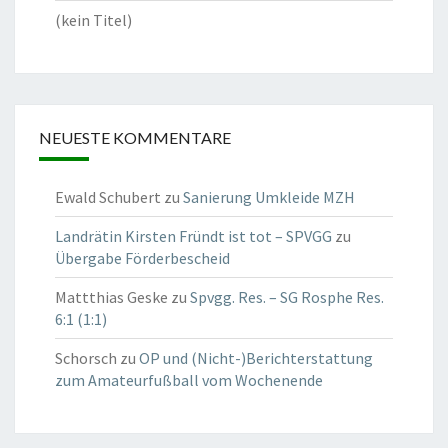
(kein Titel)
NEUESTE KOMMENTARE
Ewald Schubert
zu
Sanierung Umkleide MZH
Landrätin Kirsten Fründt ist tot – SPVGG
zu
Übergabe Förderbescheid
Mattthias Geske
zu
Spvgg. Res. – SG Rosphe Res.
6:1 (1:1)
Schorsch
zu
OP und (Nicht-)Berichterstattung
zum Amateurfußball vom Wochenende