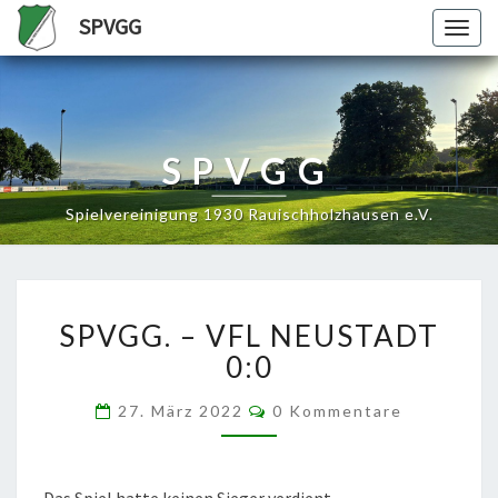
SPVGG
Togg
navig
SPVGG
Spielvereinigung 1930 Rauischholzhausen e.V.
SPVGG.
SPVGG. – VFL NEUSTADT
–
VFL
0:0
NEUSTADT
0:0
Kommentare
27. März 2022
0 Kommentare