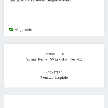
Das Spiel hatte keinen Sieger verdient.
Allgemein
Beitrags-
Navigation
VORHERIGER
Spvgg. Res. – TSV Erksdorf Res. 4:2
NÄCHSTER
2 Auswärtsspiele