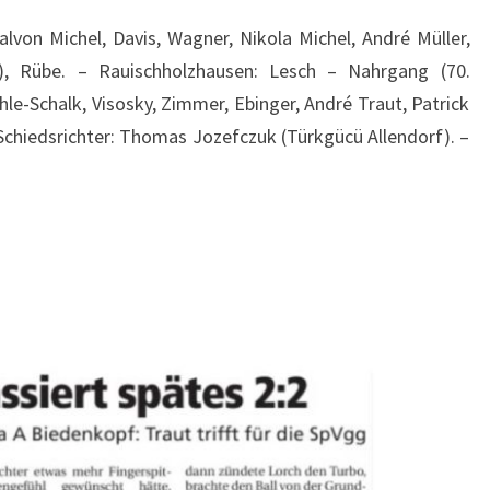
lvon Michel, Davis, Wagner, Nikola Michel, André Müller,
z), Rübe. – Rauischholzhausen: Lesch – Nahrgang (70.
hle-Schalk, Visosky, Zimmer, Ebinger, André Traut, Patrick
– Schiedsrichter: Thomas Jozefczuk (Türkgücü Allendorf). –