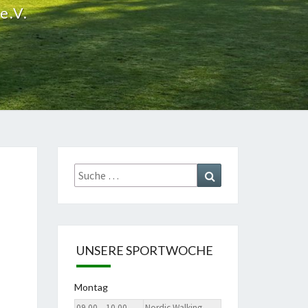
e.V.
Suche
Suchen
nach:
UNSERE SPORTWOCHE
Montag
09.00 – 10.00
Nordic Walking