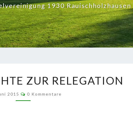
elvereinigung 1930 Rauischholzhausen 
PRESSE-
CHTE ZUR RELEGATION
BERICHTE
ZUR
Kommentare
RELEGATION
Juni 2015
0 Kommentare