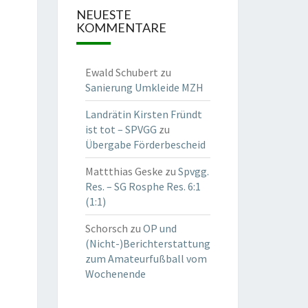
NEUESTE
KOMMENTARE
Ewald Schubert
zu
Sanierung Umkleide MZH
Landrätin Kirsten Fründt
ist tot – SPVGG
zu
Übergabe Förderbescheid
Mattthias Geske
zu
Spvgg.
Res. – SG Rosphe Res. 6:1
(1:1)
Schorsch
zu
OP und
(Nicht-)Berichterstattung
zum Amateurfußball vom
Wochenende