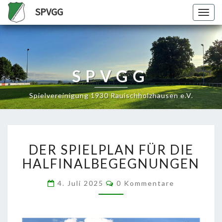
SPVGG
Togg
navig
SPVGG
Spielvereinigung 1930 Rauischholzhausen e.V.
DER
DER SPIELPLAN FÜR DIE
SPIELPLAN
FÜR
HALFINALBEGEGNUNGEN
DIE
HALFINALBEGEGNUNGEN
Kommentare
4. Juli 2025
0 Kommentare