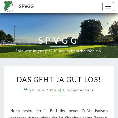
SPVGG
Togg
navig
SPVGG
Spielvereinigung 1930 Rauischholzhausen e.V.
DAS
DAS GEHT JA GUT LOS!
GEHT
JA
Kommentare
20. Juli 2015
0 Kommentare
GUT
LOS!
Noch bevor der 1. Ball der neuen Fußballsaison
getreten wurde, zieht der SV Kirchhain seine Reserve