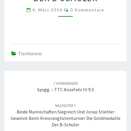
KREISRANGLISTENTURNI
DIE
Kommentare
4. März 2016
0 Kommentare
GOLDMEDAILLE
DER
B-
SCHÜLER
Tischtennis
Beitrags-
Navigation
VORHERIGER
Spvgg. – TTC Anzefahr III 9:3
NÄCHSTER
Beide Mannschaften Siegreich Und Jonas Stiehler
Gewinnt Beim Kreisranglistenturnier Die Goldmedaille
Der B-Schüler