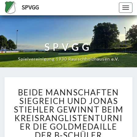
SPVGG
Togg
navig
SPVGG
Spielvereinigung 1930 Rauischholzhausen e.V.
BEIDE
BEIDE MANNSCHAFTEN
MANNSCHAFTEN
SIEGREICH
SIEGREICH UND JONAS
UND
STIEHLER GEWINNT BEIM
JONAS
KREISRANGLISTENTURNI
STIEHLER
ER DIE GOLDMEDAILLE
GEWINNT
BEIM
DER B-SCHÜLER