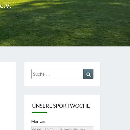
e.V.
Suche
Suchen
nach:
UNSERE SPORTWOCHE
Montag
09.00 – 10.00
Nordic Walking