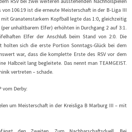
em RSV bei zwei weiteren ausstehenden Nachholspielen
von 106:19 ist die erneute Meisterschaft in der B-Liga III
 mit Granatenstarkem Kopfball legte das 1:0, gleichzeitig
 (per unhaltbarem Elfer) erhöhten in Durchgang 2 auf 3:1.
elhaften Elfer der Anschluß beim Stand von 2:0. Die
t holten sich die erste Portion Sonntags-Glück bei dem
nswert war, dass die komplette Erste des RSV vor dem
ine Halbzeit lang begleitete. Das nennt man TEAMGEIST.
inik vertreten – schade.
OP vom Derby:
en um Meisterschaft in der Kreisliga B Marburg III – mit
pfängt den Zweiten. Zum Nachbarschaftsduell. Bei