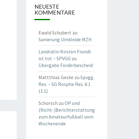
NEUESTE
KOMMENTARE
Ewald Schubert
zu
Sanierung Umkleide MZH
Landrätin Kirsten Fründt
ist tot – SPVGG
zu
Übergabe Förderbescheid
Mattthias Geske
zu
Spvgg.
Res. – SG Rosphe Res. 6:1
(1:1)
Schorsch
zu
OP und
(Nicht-)Berichterstattung
zum Amateurfußball vom
Wochenende