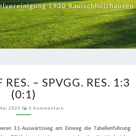
elvereinigung 1930 Rauischholzhausen 
RSV
ES. – SPVGG. RES. 1:3 (
ROSSDORF R
ES. –
0:1)
S
PVGG. R
Kommentare
 Mai 2022
0 Kommentare
ES. 1
:3 (
0:1)
heren 3:1-Auswärtssieg am Einweg die Tabellenführung