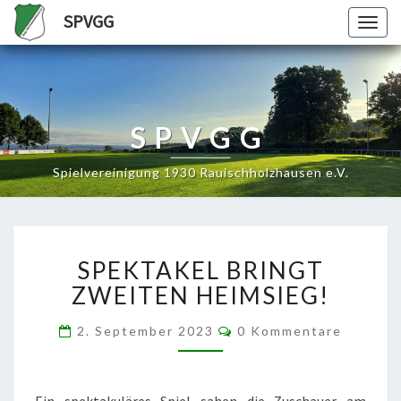
SPVGG
Togg
navig
SPVGG
Spielvereinigung 1930 Rauischholzhausen e.V.
SPEKTAKEL
SPEKTAKEL BRINGT
BRINGT
ZWEITEN
ZWEITEN HEIMSIEG!
HEIMSIEG!
Kommentare
2. September 2023
0 Kommentare