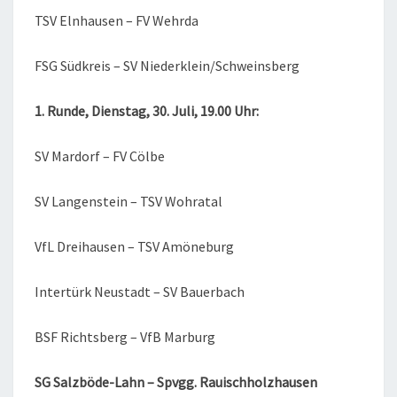
TSV Elnhausen – FV Wehrda
FSG Südkreis – SV Niederklein/Schweinsberg
1. Runde, Dienstag, 30. Juli, 19.00 Uhr:
SV Mardorf – FV Cölbe
SV Langenstein – TSV Wohratal
VfL Dreihausen – TSV Amöneburg
Intertürk Neustadt – SV Bauerbach
BSF Richtsberg – VfB Marburg
SG Salzböde-Lahn – Spvgg. Rauischholzhausen