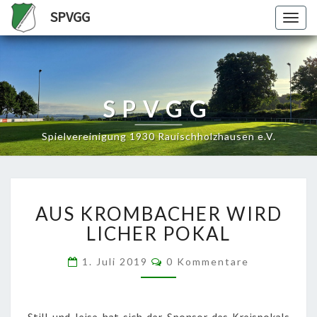
SPVGG
Togg
navig
SPVGG
Spielvereinigung 1930 Rauischholzhausen e.V.
AUS
AUS KROMBACHER WIRD
KROMBACHER
WIRD
LICHER POKAL
LICHER
POKAL
Kommentare
1. Juli 2019
0 Kommentare