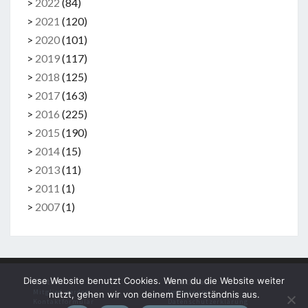
>
2022
(
84
)
>
2021
(
120
)
>
2020
(
101
)
>
2019
(
117
)
>
2018
(
125
)
>
2017
(
163
)
>
2016
(
225
)
>
2015
(
190
)
>
2014
(
15
)
>
2013
(
11
)
>
2011
(
1
)
>
2007
(
1
)
Diese Website benutzt Cookies. Wenn du die Website weiter
Kontakt
Rechtliches
Mitglied werden
Impressum
nutzt, gehen wir von deinem Einverständnis aus.
Kontaktformular
Datenschutzerklärung