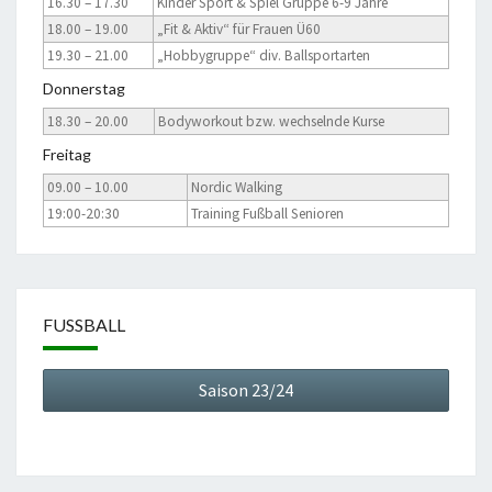
16.30 – 17.30
Kinder Sport & Spiel Gruppe 6-9 Jahre
18.00 – 19.00
„Fit & Aktiv“ für Frauen Ü60
19.30 – 21.00
„Hobbygruppe“ div. Ballsportarten
Donnerstag
18.30 – 20.00
Bodyworkout bzw. wechselnde Kurse
Freitag
09.00 – 10.00
Nordic Walking
19:00-20:30
Training Fußball Senioren
FUSSBALL
Saison 23/24