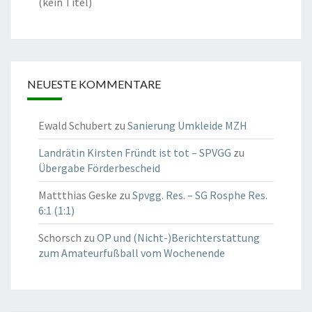
(kein Titel)
NEUESTE KOMMENTARE
Ewald Schubert
zu
Sanierung Umkleide MZH
Landrätin Kirsten Fründt ist tot – SPVGG
zu
Übergabe Förderbescheid
Mattthias Geske
zu
Spvgg. Res. – SG Rosphe Res.
6:1 (1:1)
Schorsch
zu
OP und (Nicht-)Berichterstattung
zum Amateurfußball vom Wochenende