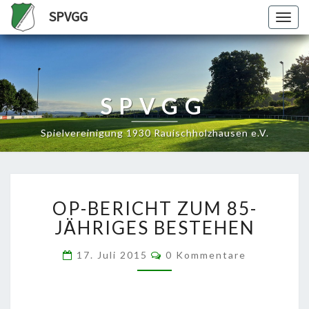
SPVGG
Togg
navig
SPVGG
Spielvereinigung 1930 Rauischholzhausen e.V.
OP-
OP-BERICHT ZUM 85-
BERICHT
ZUM
JÄHRIGES BESTEHEN
85-
JÄHRIGES
Kommentare
17. Juli 2015
0 Kommentare
BESTEHEN