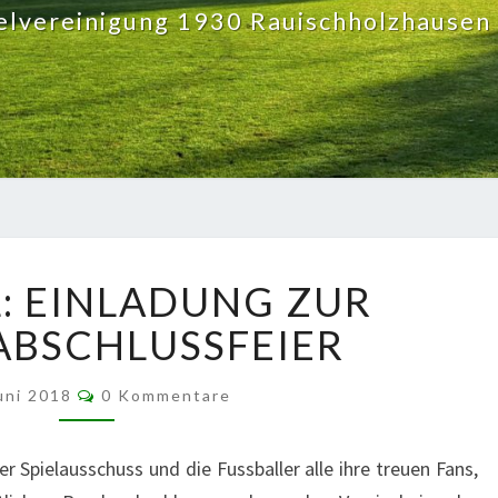
elvereinigung 1930 Rauischholzhausen 
FUSSBALL:
: EINLADUNG ZUR
EINLADUNG
ZUR
BSCHLUSSFEIER
SAISONABSCHLUSSFEIER
Kommentare
Juni 2018
0 Kommentare
 Spielausschuss und die Fussballer alle ihre treuen Fans,