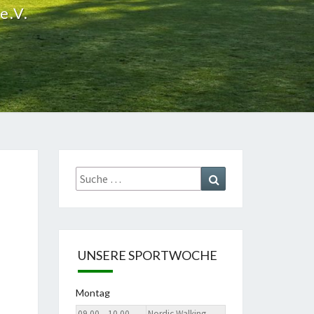
e.V.
Suche
Suchen
nach:
UNSERE SPORTWOCHE
Montag
09.00 – 10.00
Nordic Walking