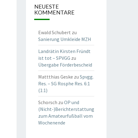
NEUESTE
KOMMENTARE
Ewald Schubert
zu
Sanierung Umkleide MZH
Landrätin Kirsten Fründt
ist tot – SPVGG
zu
Übergabe Förderbescheid
Mattthias Geske
zu
Spvgg.
Res. – SG Rosphe Res. 6:1
(1:1)
Schorsch
zu
OP und
(Nicht-)Berichterstattung
zum Amateurfußball vom
Wochenende