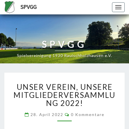
SPVGG
Togg
navig
SPVGG
Spielvereinigung 1930 Rauischholzhausen e.V.
UNSER
UNSER VEREIN, UNSERE
VEREIN,
UNSERE
MITGLIEDERVERSAMMLU
MITGLIEDERVERSAMMLU
NG 2022!
2022!
Kommentare
28. April 2022
0 Kommentare