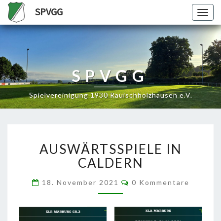
SPVGG
Togg
navig
SPVGG
Spielvereinigung 1930 Rauischholzhausen e.V.
AUSWÄRTSSPIELE
AUSWÄRTSSPIELE IN
IN
CALDERN
CALDERN
Kommentare
18. November 2021
0 Kommentare