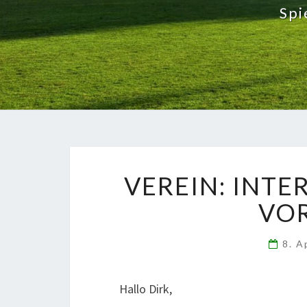
Spi
VEREIN: INTE
VO
8. A
Hallo Dirk,