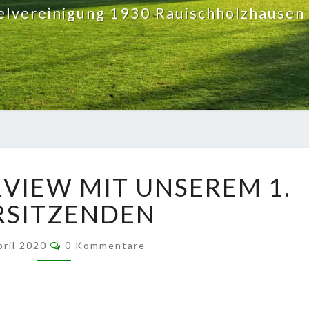
elvereinigung 1930 Rauischholzhausen 
VEREIN:
RVIEW MIT UNSEREM 1.
INTERVIEW
MIT
RSITZENDEN
UNSEREM
1.
Kommentare
pril 2020
0 Kommentare
VORSITZENDEN