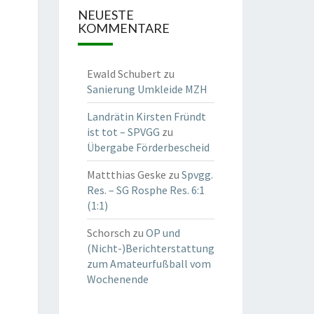
NEUESTE
KOMMENTARE
Ewald Schubert
zu
Sanierung Umkleide MZH
Landrätin Kirsten Fründt
ist tot – SPVGG
zu
Übergabe Förderbescheid
Mattthias Geske
zu
Spvgg.
Res. – SG Rosphe Res. 6:1
(1:1)
Schorsch
zu
OP und
(Nicht-)Berichterstattung
zum Amateurfußball vom
Wochenende