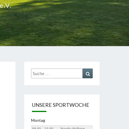
e.V.
Suche
Suchen
nach:
UNSERE SPORTWOCHE
Montag
09.00 – 10.00
Nordic Walking